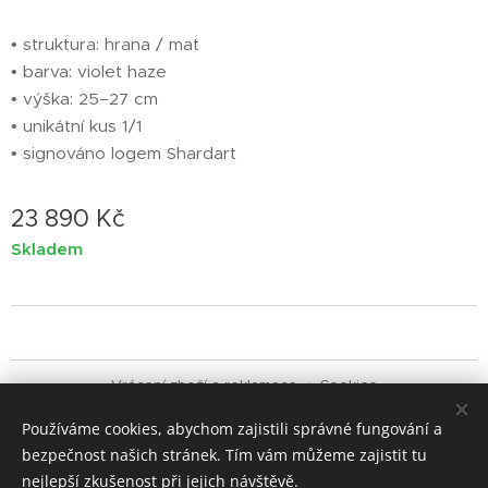
• struktura: hrana / mat
• barva: violet haze
• výška: 25–27 cm
• unikátní kus 1/1
• signováno logem Shardart
23 890
Kč
Skladem
Vrácení zboží a reklamace
Cookies
Používáme cookies, abychom zajistili správné fungování a
Jazyky
bezpečnost našich stránek. Tím vám můžeme zajistit tu
Čeština
English
Italiano
nejlepší zkušenost při jejich návštěvě.