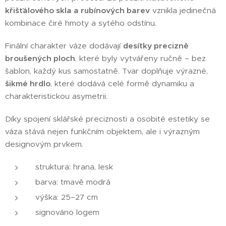
křišťálového skla a rubínových barev
vznikla jedinečná
kombinace čiré hmoty a sytého odstínu.
Finální charakter váze dodávají
desítky precizně
broušených ploch
, které byly vytvářeny ručně – bez
šablon, každý kus samostatně. Tvar doplňuje výrazné,
šikmé hrdlo
, které dodává celé formě dynamiku a
charakteristickou asymetrii.
Díky spojení sklářské preciznosti a osobité estetiky se
váza stává nejen funkčním objektem, ale i výrazným
designovým prvkem.
struktura: hrana, lesk
barva: tmavě modrá
výška: 25–27 cm
signováno logem