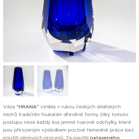
Váza
"HRANA"
vznikla v rukou českých sklářských
mistrů tradičním foukáním dřevěné formy. Díky tomuto
postupu nese každý kus jemné tvarové odchylky, které
jsou přirozeným výsledkem poctivé řemeslné práce bez
použití sériových procesů. Za použití
nataveného