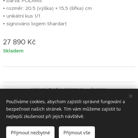
• barva: POLARIS
• rozměr: 20,5 (výška) × 15,5 (šířka) cm
• unikátní kus 1/1
• signováno logem Shardart
27 890
Kč
Skladem
Vrácení zboží a reklamace
Cookies
Používáme cookies, abychom zajistili správné fungování a
Jazyky
bezpečnost našich stránek. Tím vám můžeme zajistit tu
Čeština
English
Italiano
nejlepší zkušenost při jejich návštěvě.
Měna
CZK Kč
EUR €
Přijmout nezbytné
Přijmout vše