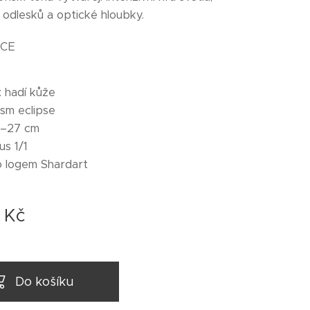
odlesků a optické hloubky.
ACE
: hadí kůže
ism eclipse
6–27 cm
us 1/1
o logem Shardart
Kč
Do košíku