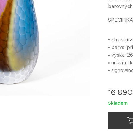
barevných 
SPECIFIK
• struktura
• barva: pr
• výška: 2
• unikátní k
• signován
16 890
Skladem