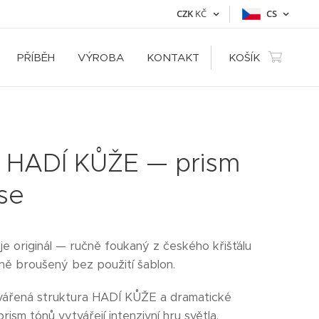
CZK
KČ
CS
PŘÍBĚH
VÝROBA
KONTAKT
KOŠÍK
 HADÍ KŮŽE — prism
pse
je originál — ručně foukaný z českého křišťálu
álně broušený bez použití šablon.
vářená struktura HADÍ KŮŽE a dramatické
ism tónů vytvářejí intenzivní hru světla,