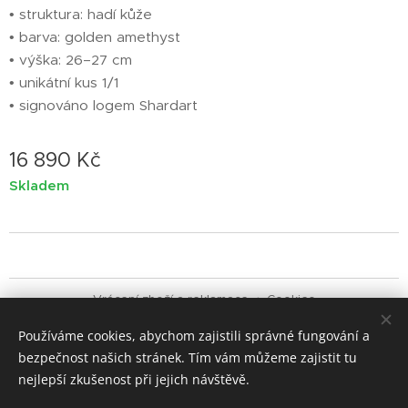
• struktura: hadí kůže
• barva: golden amethyst
• výška: 26–27 cm
• unikátní kus 1/1
• signováno logem Shardart
16 890
Kč
Skladem
Vrácení zboží a reklamace
Cookies
Používáme cookies, abychom zajistili správné fungování a
Jazyky
bezpečnost našich stránek. Tím vám můžeme zajistit tu
Čeština
English
Italiano
nejlepší zkušenost při jejich návštěvě.
Měna