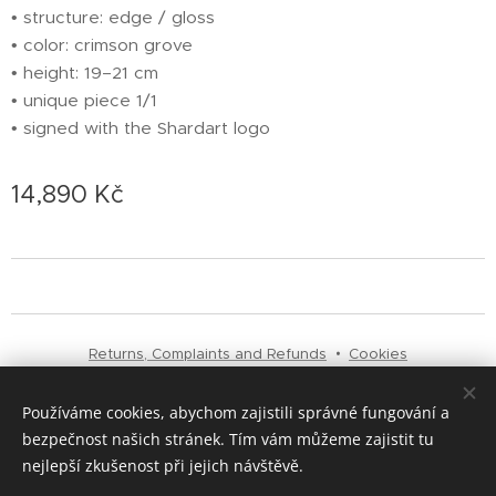
• structure: edge / gloss
• color: crimson grove
• height: 19–21 cm
• unique piece 1/1
• signed with the Shardart logo
14,890
Kč
Returns, Complaints and Refunds
Cookies
Používáme cookies, abychom zajistili správné fungování a
Languages
bezpečnost našich stránek. Tím vám můžeme zajistit tu
Čeština
English
Italiano
nejlepší zkušenost při jejich návštěvě.
Currency