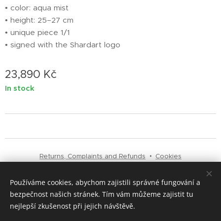
• color: aqua mist
• height: 25–27 cm
• unique piece 1/1
• signed with the Shardart logo
23,890
Kč
In stock
Returns, Complaints and Refunds
Cookies
Používáme cookies, abychom zajistili správné fungování a
Languages
bezpečnost našich stránek. Tím vám můžeme zajistit tu
Čeština
English
Italiano
nejlepší zkušenost při jejich návštěvě.
Currency