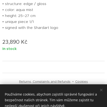
• structure: edge / gloss
• color: aqua mist
• height: 25–27 cm
• unique piece 1/1
• signed with the Shardart logo
23,890
Kč
In stock
Returns, Complaints and Refunds
Cookies
Používáme cookies, abychom zajistili správné fungování a
Languages
bezpečnost našich stránek. Tím vám můžeme zajistit tu
Čeština
English
Italiano
nejlepší zkušenost při jejich návštěvě.