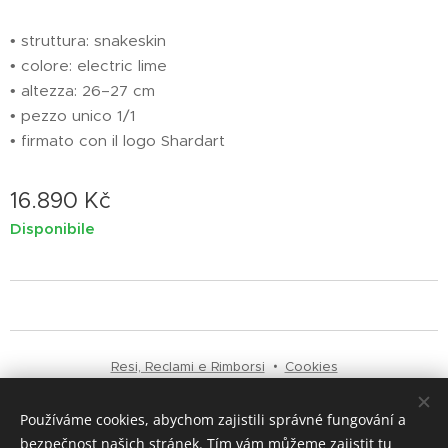
• struttura: snakeskin
• colore: electric lime
• altezza: 26–27 cm
• pezzo unico 1/1
• firmato con il logo Shardart
16.890
Kč
Disponibile
Resi, Reclami e Rimborsi
Cookies
Používáme cookies, abychom zajistili správné fungování a
Lingue
bezpečnost našich stránek. Tím vám můžeme zajistit tu
Čeština
English
Italiano