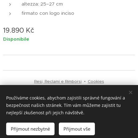
altezza: 25–27 cm
firmato con logo inciso
19.890
Kč
Disponibile
Resi, Reclami e Rimborsi
Cookies
Používáme cookies, abychom zajistili správné fungování a
Lingue
bezpečnost našich stránek. Tím vám můžeme zajistit tu
Čeština
English
Italiano
nejlepší zkušenost při jejich návštěvě.
Valute
CZK Kč
EUR €
Přijmout nezbytné
Přijmout vše